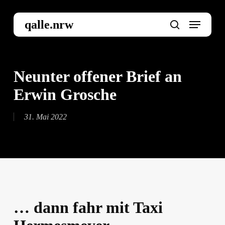
Skip
to
Menu
qalle.nrw
main
search
content
Neunter offener Brief an
Erwin Grosche
31. Mai 2022
… dann fahr mit Taxi