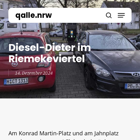
Skip
to
Menu
qalle.nrw
main
search
content
Diesel-Dieter im
Riemekeviertel
14. Dezember 2024
Am Konrad Martin-Platz und am Jahnplatz