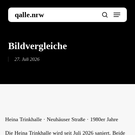
Skip
to
Menu
qalle.nrw
main
search
content
Bildvergleiche
27. Juli 2026
Heina Trinkhalle · Neuhäuser Straße · 1980er Jahre
Die Heina Trinkhalle wird seit Juli 2026 saniert. Beide