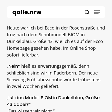
Skip
to
Menu
qalle.nrw
main
Close
search
content
Menu
Heute war ich bei Ecco in der Rosenstraße und
frug nach dem Schuhmodell BIOM in
Dunkelblau, Größe 43, wie ich es auf der Ecco
Homepage gesehen habe. Im Online Shop
sofort lieferbar.
„Nein“
hieß es erwartungsgemäß, denn
schließlich sind wir in Paderborn. Der neue
Schwung Frühjahrsschuhe würde frühestens
in zwei Wochen geliefert.
„Ist das Modell BIOM in Dunkelblau, Größe
43 dabei?“
„Das wissen wir nicht.“